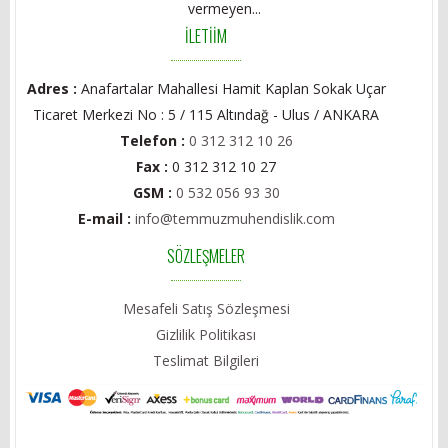
vermeyen...
İLETİİM
Adres :
Anafartalar Mahallesi Hamit Kaplan Sokak Uçar
Ticaret Merkezi No : 5 / 115 Altındağ - Ulus / ANKARA
Telefon :
0 312 312 10 26
Fax :
0 312 312 10 27
GSM :
0 532 056 93 30
E-mail :
info@temmuzmuhendislik.com
SÖZLEŞMELER
Mesafeli Satış Sözleşmesi
Gizlilik Politikası
Teslimat Bilgileri