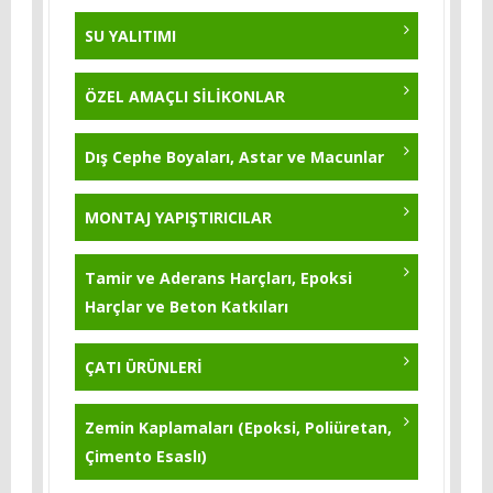
KB-Pur 222
SU YALITIMI
KB-Pur 2K Topcoat
ÖZEL AMAÇLI SİLİKONLAR
KB-Pur 223
Dış Cephe Boyaları, Astar ve Macunlar
KB-Pur 214 - 25 Kg
MONTAJ YAPIŞTIRICILAR
Tamir ve Aderans Harçları, Epoksi
Harçlar ve Beton Katkıları
ÇATI ÜRÜNLERİ
Zemin Kaplamaları (Epoksi, Poliüretan,
Çimento Esaslı)