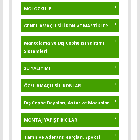
KB-Flex 200
KB-Pur 750
MOLOZKULE
Polysil TG 500 - 5 Kg.
KB-Pur 215 - BEYAZ / GRİ - 25 Kg.
GENEL AMAÇLI SİLİKON VE MASTİKLER
Yıldırım Tozu 5 Kg
KB-Pur 751
Mantolama ve Dış Cephe Isı Yalıtımı
Sistemleri
KB-Pur 570
KB-Pur 222
SU YALITIMI
KB-Pur 2K Topcoat
ÖZEL AMAÇLI SİLİKONLAR
KB-Pur 223
Dış Cephe Boyaları, Astar ve Macunlar
KB-Pur 214 - 25 Kg
MONTAJ YAPIŞTIRICILAR
Tamir ve Aderans Harçları, Epoksi