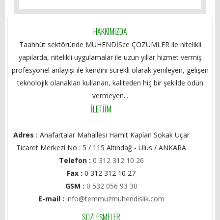
HAKKIMIZDA
Taahhüt sektöründe MÜHENDİSce ÇÖZÜMLER ile nitelikli
yapılarda, nitelikli uygulamalar ile uzun yıllar hizmet vermiş
profesyonel anlayışı ile kendini sürekli olarak yenileyen, gelişen
teknolojik olanakları kullanan, kaliteden hiç bir şekilde ödün
vermeyen...
İLETİİM
Adres :
Anafartalar Mahallesi Hamit Kaplan Sokak Uçar
Ticaret Merkezi No : 5 / 115 Altındağ - Ulus / ANKARA
Telefon :
0 312 312 10 26
Fax :
0 312 312 10 27
GSM :
0 532 056 93 30
E-mail :
info@temmuzmuhendislik.com
SÖZLEŞMELER