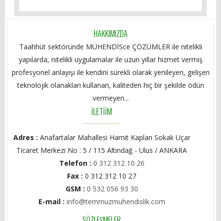
HAKKIMIZDA
Taahhüt sektöründe MÜHENDİSce ÇÖZÜMLER ile nitelikli
yapılarda, nitelikli uygulamalar ile uzun yıllar hizmet vermiş
profesyonel anlayışı ile kendini sürekli olarak yenileyen, gelişen
teknolojik olanakları kullanan, kaliteden hiç bir şekilde ödün
vermeyen...
İLETİİM
Adres :
Anafartalar Mahallesi Hamit Kaplan Sokak Uçar
Ticaret Merkezi No : 5 / 115 Altındağ - Ulus / ANKARA
Telefon :
0 312 312 10 26
Fax :
0 312 312 10 27
GSM :
0 532 056 93 30
E-mail :
info@temmuzmuhendislik.com
SÖZLEŞMELER