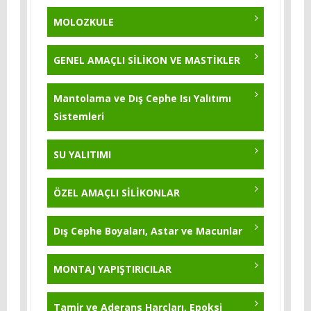
KB-Flex 200
KB-Pur 750
MOLOZKULE
Polysil TG 500 - 5 Kg.
KB-Pur 215 - BEYAZ / GRİ - 25 Kg.
GENEL AMAÇLI SİLİKON VE MASTİKLER
Yıldırım Tozu 5 Kg
KB-Pur 751
Mantolama ve Dış Cephe Isı Yalıtımı
Sistemleri
KB-Pur 570
KB-Pur 222
SU YALITIMI
KB-Pur 2K Topcoat
ÖZEL AMAÇLI SİLİKONLAR
KB-Pur 223
Dış Cephe Boyaları, Astar ve Macunlar
KB-Pur 214 - 25 Kg
MONTAJ YAPIŞTIRICILAR
Tamir ve Aderans Harçları, Epoksi