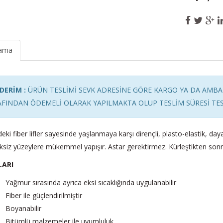
lama
DERİM :
ÜRÜN TESLİMİ SEVK ADRESİNE GÖRE KARGO YA DA AMBAR
FINDAN ÖDEMELİ OLARAK YAPILMAKTA OLUP TESLİM SÜRESİ TES
deki fiber lifler sayesinde yaşlanmaya karşı dirençli, plasto-elastik, da
siz yüzeylere mükemmel yapışır. Astar gerektirmez. Kürleştikten sonra
LARI
Yağmur sırasında ayrıca eksi sıcaklığında uygulanabilir
Fiber ile güçlendirilmiştir
Boyanabilir
Bitümlü malzemeler ile uyumluluk