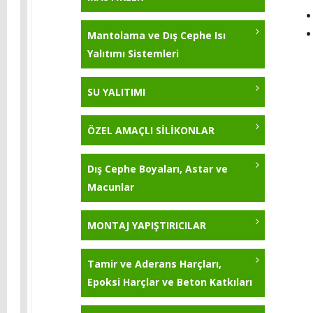
KB-Pur 751
Yıldırım Tozu 5 Kg
Mantolama ve Dış Cephe Isı
KB-Pur 570
Yalıtımı Sistemleri
KB-Pur 222
SU YALITIMI
KB-Pur 2K Topcoat
ÖZEL AMAÇLI SİLİKONLAR
KB-Pur 223
Dış Cephe Boyaları, Astar ve
KB-Pur 214 - 25 Kg
Macunlar
MONTAJ YAPIŞTIRICILAR
Tamir ve Aderans Harçları,
Epoksi Harçlar ve Beton Katkıları