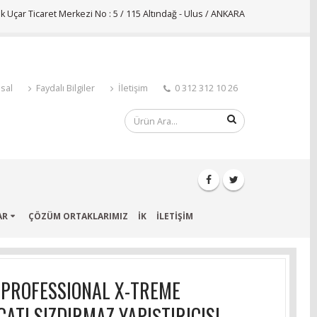
 Uçar Ticaret Merkezi No : 5 / 115 Altındağ - Ulus / ANKARA
sal
Faydalı Bilgiler
İletişim
0 312 312 10 26
AR
ÇÖZÜM ORTAKLARIMIZ
İK
İLETİŞİM
 PROFESSIONAL X-TREME
ÇATI SIZDIRMAZ YAPIŞTIRICISI