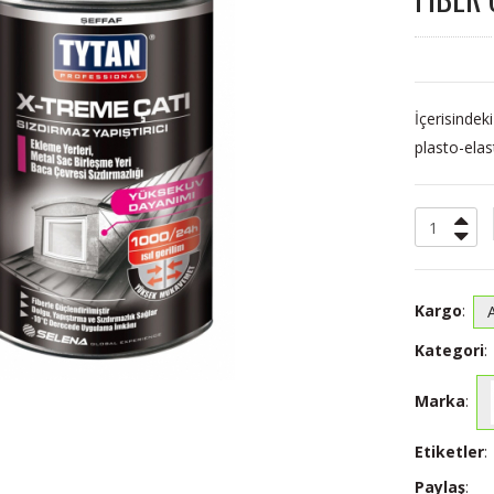
İçerisindeki
plasto-elas
Kargo
:
Kategori
:
Marka
:
Etiketler
:
Paylaş
: