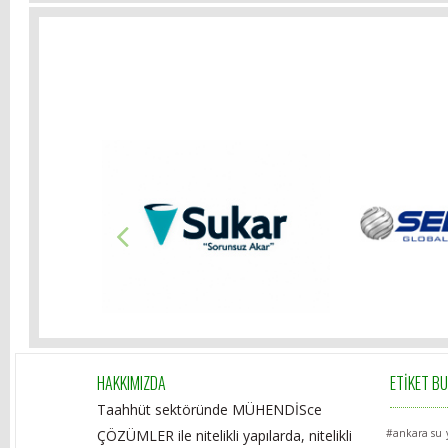
HAKKIMIZDA
ETİKET B
Taahhüt sektöründe MÜHENDİSce
ÇÖZÜMLER ile nitelikli yapılarda, nitelikli
#ankara su y