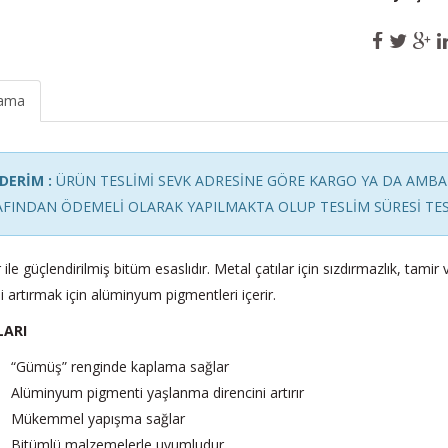
lama
DERİM :
ÜRÜN TESLİMİ SEVK ADRESİNE GÖRE KARGO YA DA AMBAR
FINDAN ÖDEMELİ OLARAK YAPILMAKTA OLUP TESLİM SÜRESİ TES
ile güçlendirilmiş bitüm esaslıdır. Metal çatılar için sızdırmazlık, tamir 
ni artırmak için alüminyum pigmentleri içerir.
LARI
“Gümüş” renginde kaplama sağlar
Alüminyum pigmenti yaşlanma direncini artırır
Mükemmel yapışma sağlar
Bitümlü malzemelerle uyumludur