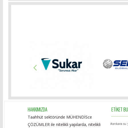
HAKKIMIZDA
ETİKET B
Taahhüt sektöründe MÜHENDİSce
ÇÖZÜMLER ile nitelikli yapılarda, nitelikli
#ankara su y