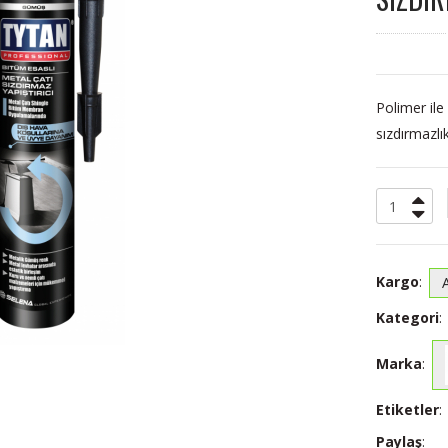
Polimer ile 
sızdırmazlık
Kargo
:
Kategori
:
Marka
:
Etiketler
:
Paylaş
: