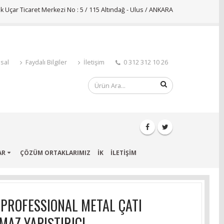
 Uçar Ticaret Merkezi No : 5 / 115 Altındağ - Ulus / ANKARA
sal
Faydalı Bilgiler
İletişim
0 312 312 10 26
AR
ÇÖZÜM ORTAKLARIMIZ
İK
İLETİŞİM
 PROFESSIONAL METAL ÇATI
MAZ YAPIŞTIRICI