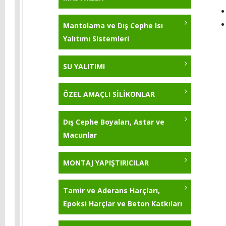
KB-Pur 751
Yıldırım Tozu 5 Kg
Mantolama ve Dış Cephe Isı
KB-Pur 570
Yalıtımı Sistemleri
KB-Pur 222
SU YALITIMI
KB-Pur 2K Topcoat
ÖZEL AMAÇLI SİLİKONLAR
KB-Pur 223
Dış Cephe Boyaları, Astar ve
KB-Pur 214 - 25 Kg
Macunlar
MONTAJ YAPIŞTIRICILAR
Tamir ve Aderans Harçları,
Epoksi Harçlar ve Beton Katkıları