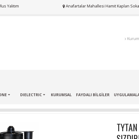
us Yalıtım
Anafartalar Mahallesi Hamit Kaplan Sokak
Kurum
ONE
DIELECTRIC
KURUMSAL
FAYDALI BİLGİLER
UYGULAMAL
TYTAN
SIZDIR