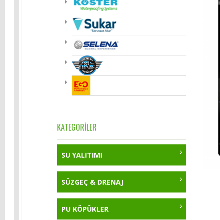
KATEGORİLER
SU YALITIMI
Çimento Esaslı Su Yalıtımı
SÜZGEÇ & DRENAJ
Köster NB Sistem Kristalize Su
Bitüm-Kauçuk Esaslı Su Yalıtımı
PU KÖPÜKLER
Yalıtım Harcı