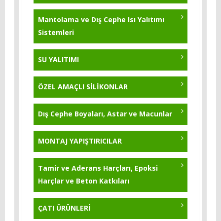
Yıldırım Tozu 5 Kg
KB-Pur 751
Mantolama ve Dış Cephe Isı Yalıtımı
Sistemleri
KB-Pur 570
KB-Pur 222
SU YALITIMI
KB-Pur 2K Topcoat
ÖZEL AMAÇLI SİLİKONLAR
KB-Pur 223
Dış Cephe Boyaları, Astar ve Macunlar
KB-Pur 214 - 25 Kg
MONTAJ YAPIŞTIRICILAR
Tamir ve Aderans Harçları, Epoksi
Harçlar ve Beton Katkıları
ÇATI ÜRÜNLERİ