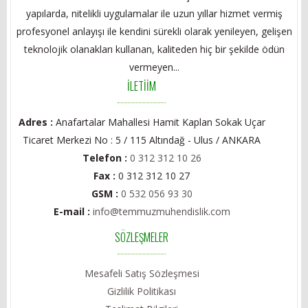
yapılarda, nitelikli uygulamalar ile uzun yıllar hizmet vermiş
profesyonel anlayışı ile kendini sürekli olarak yenileyen, gelişen
teknolojik olanakları kullanan, kaliteden hiç bir şekilde ödün
vermeyen...
İLETİİM
Adres :
Anafartalar Mahallesi Hamit Kaplan Sokak Uçar
Ticaret Merkezi No : 5 / 115 Altındağ - Ulus / ANKARA
Telefon :
0 312 312 10 26
Fax :
0 312 312 10 27
GSM :
0 532 056 93 30
E-mail :
info@temmuzmuhendislik.com
SÖZLEŞMELER
Mesafeli Satış Sözleşmesi
Gizlilik Politikası