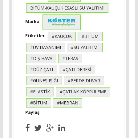
BITÜM-KAUÇUK ESASLI SU YALITIMI
Marka
:
Etiketler
:
#KAUÇUK
#BITUM
#UV DAYANIMI
#SU YALITIMI
#DIŞ HAVA
#TERAS
#DÜZ ÇATI
#ÇATI DERESI
#GÜNEŞ IŞIĞI
#PERDE DUVAR
#ELASTIK
#ÇATLAK KÖPRÜLEME
#BITÜM
#MEBRAN
Paylaş
: