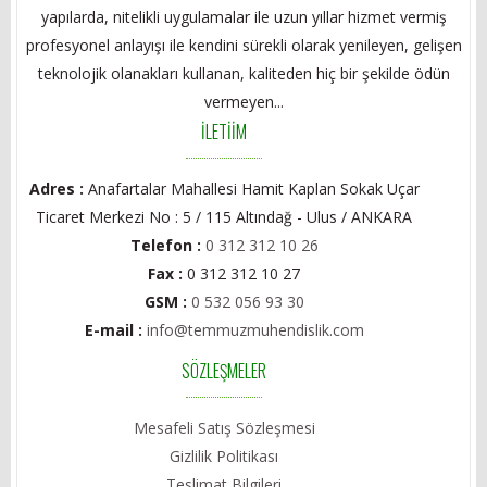
yapılarda, nitelikli uygulamalar ile uzun yıllar hizmet vermiş
profesyonel anlayışı ile kendini sürekli olarak yenileyen, gelişen
teknolojik olanakları kullanan, kaliteden hiç bir şekilde ödün
vermeyen...
İLETİİM
Adres :
Anafartalar Mahallesi Hamit Kaplan Sokak Uçar
Ticaret Merkezi No : 5 / 115 Altındağ - Ulus / ANKARA
Telefon :
0 312 312 10 26
Fax :
0 312 312 10 27
GSM :
0 532 056 93 30
E-mail :
info@temmuzmuhendislik.com
SÖZLEŞMELER
Mesafeli Satış Sözleşmesi
Gizlilik Politikası
Teslimat Bilgileri