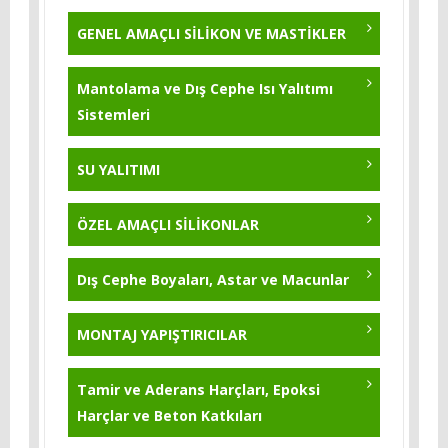
Polysil TG 500 - 5 Kg.
KB-Pur 215 - BEYAZ / GRİ - 25 Kg.
GENEL AMAÇLI SİLİKON VE MASTİKLER
Yıldırım Tozu 5 Kg
KB-Pur 751
Mantolama ve Dış Cephe Isı Yalıtımı
Sistemleri
KB-Pur 570
KB-Pur 222
SU YALITIMI
KB-Pur 2K Topcoat
ÖZEL AMAÇLI SİLİKONLAR
KB-Pur 223
Dış Cephe Boyaları, Astar ve Macunlar
KB-Pur 214 - 25 Kg
MONTAJ YAPIŞTIRICILAR
Tamir ve Aderans Harçları, Epoksi
Harçlar ve Beton Katkıları