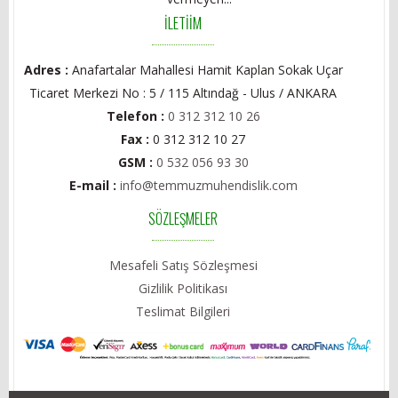
İLETİİM
Adres :
Anafartalar Mahallesi Hamit Kaplan Sokak Uçar
Ticaret Merkezi No : 5 / 115 Altındağ - Ulus / ANKARA
Telefon :
0 312 312 10 26
Fax :
0 312 312 10 27
GSM :
0 532 056 93 30
E-mail :
info@temmuzmuhendislik.com
SÖZLEŞMELER
Mesafeli Satış Sözleşmesi
Gizlilik Politikası
Teslimat Bilgileri