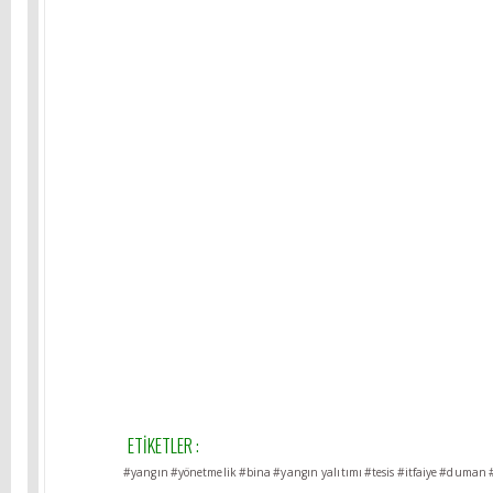
ETİKETLER :
#yangın
#yönetmelik
#bina
#yangın yalıtımı
#tesis
#itfaiye
#duman