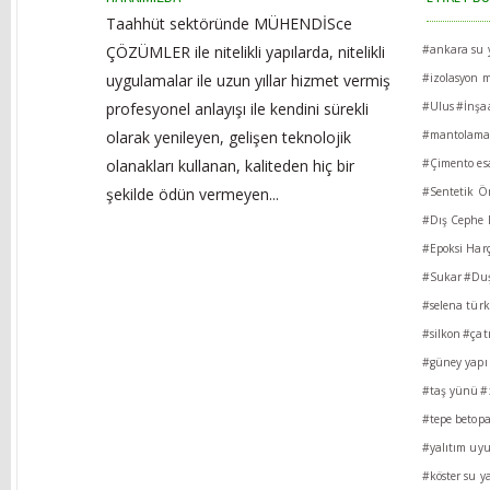
Taahhüt sektöründe MÜHENDİSce
ÇÖZÜMLER ile nitelikli yapılarda, nitelikli
#ankara su y
uygulamalar ile uzun yıllar hizmet vermiş
#izolasyon m
profesyonel anlayışı ile kendini sürekli
#Ulus
#İnşa
olarak yenileyen, gelişen teknolojik
#mantolam
olanakları kullanan, kaliteden hiç bir
#Çimento esa
şekilde ödün vermeyen...
#Sentetik Ör
#Dış Cephe B
#Epoksi Harç
#Sukar
#Duş
#selena türk
#silkon
#çat
#güney yapı 
#taş yünü
#
#tepe betop
#yalıtım uy
#köster su ya