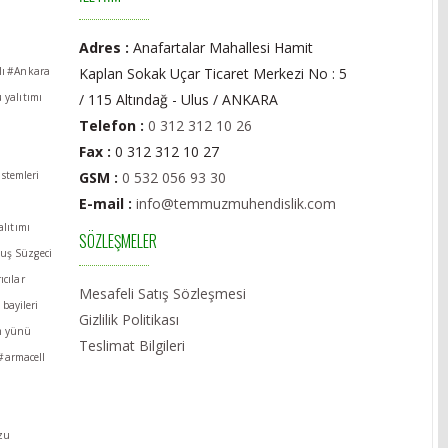
Adres :
Anafartalar Mahallesi Hamit
ı
#Ankara
Kaplan Sokak Uçar Ticaret Merkezi No : 5
 yalıtımı
/ 115 Altındağ - Ulus / ANKARA
Telefon :
0 312 312 10 26
Fax :
0 312 312 10 27
stemleri
GSM :
0 532 056 93 30
E-mail :
info@temmuzmuhendislik.com
alıtımı
SÖZLEŞMELER
uş Süzgeci
ıcılar
Mesafeli Satış Sözleşmesi
bayileri
Gizlilik Politikası
m yünü
Teslimat Bilgileri
#armacell
ozu