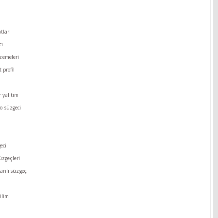
tları
cı
zemeleri
 profi̇l
 yalıtım
o süzgeci
eci
üzgeçleri
nlı süzgeç
ilim