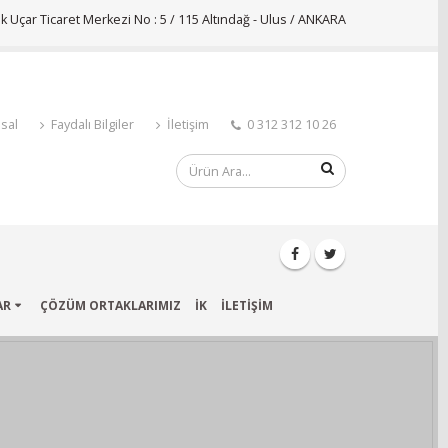
 Uçar Ticaret Merkezi No : 5 / 115 Altındağ - Ulus / ANKARA
sal
Faydalı Bilgiler
İletişim
0 312 312 10 26
AR
ÇÖZÜM ORTAKLARIMIZ
İK
İLETİŞİM