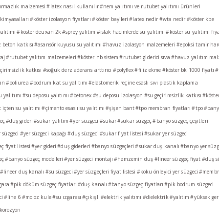
ırmazlık malzemesi
#latex nasıl kullanılır
#nem yalıtımı ve rutubet yalıtımı ürünleri
 kimyasalları
#köster izolasyon fiyatları
#köster bayileri
#latex nedir
#wta nedir
#köster kbe
alıtımı
#köster deuxan 2k
#sprey yalıtım
#ıslak hacimlerde su yalıtımı
#köster su yalıtımı fiya
 beton katkısı
#asansör kuyusu su yalıtımı
#havuz izolasyon malzemeleri
#epoksi tamir har
aj
#rutubet yalıtım malzemeleri
#köster nb sistem
#rutubet giderici sıva
#havuz yalıtım mal
irimsizlik katkısı
#soğuk derz aderans arttırıcı
#polyflex
#filiz ekme
#köster bk 1000 fiyatı
#t
an
#poliurea
#bodrum kat su yalıtımı
#elastomerik reçine esaslı sıvı plastik kaplama
u yalıtımı
#su deposu yalıtımı
#betonex
#su deposu izolasyon
#su geçirimsizlik katkısı
#köster
içten su yalıtımı
#çimento esaslı su yalıtımı
#şişen bant
#tpo membran fiyatları
#tpo
#bany
eç
#duş gideri
#sukar yalıtım
#yer süzgeci
#sukar
#sukar süzgeç
#banyo süzgeç çeşitleri
 süzgeci
#yer süzgeci kapağı
#duş süzgeci
#sukar fiyat listesi
#sukar yer süzgeci
 fiyat listesi
#yer gideri
#duş giderleri
#banyo süzgeçleri
#sukar duş kanalı
#banyo yer süzg
eç
#banyo süzgeç modelleri
#yer süzgeci montajı
#hemzemin duş
#lineer süzgeç fiyat
#duş s
#lineer duş kanalı
#su süzgeci
#yer süzgeçleri fiyat listesi
#koku önleyici yer süzgeci
#membra
gara
#pik döküm süzgeç fiyatları
#duş kanalı
#banyo süzgeç fiyatları
#pik bodrum süzgeci
ci
#line 6
#moloz kule
#su ızgarası
#çıkışlı
#elektrik yalıtımı
#dielektrik
#yalıtım
#yüksek ger
korozyon