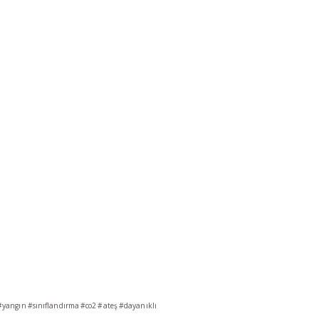
#yangın
#sınıflandırma
#co2
#ateş
#dayanıklı