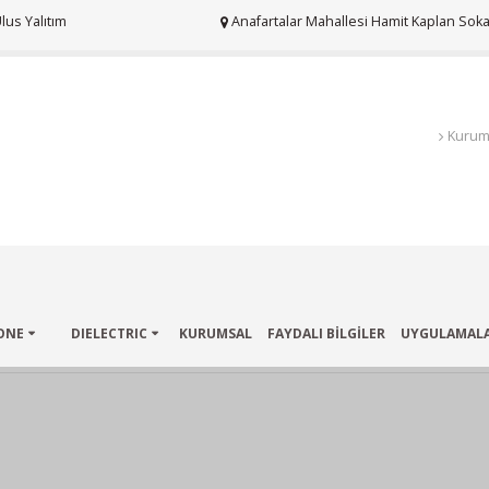
us Yalıtım
Anafartalar Mahallesi Hamit Kaplan Sokak
Kurum
ONE
DIELECTRIC
KURUMSAL
FAYDALI BİLGİLER
UYGULAMAL