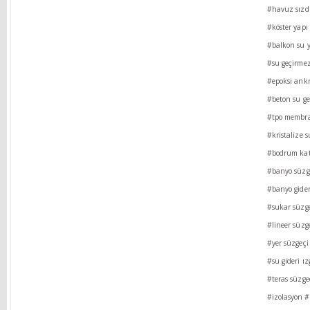
#havuz sızd
#köster yapı
#balkon su y
#su geçirmez
#epoksi ankr
#beton su geç
#tpo membr
#kristalize s
#bodrum kat 
#banyo süzg
#banyo gider
#sukar süzgeç
#lineer süzg
#yer süzgeçi
#su gideri ız
#teras süzge
#izolasyon
#