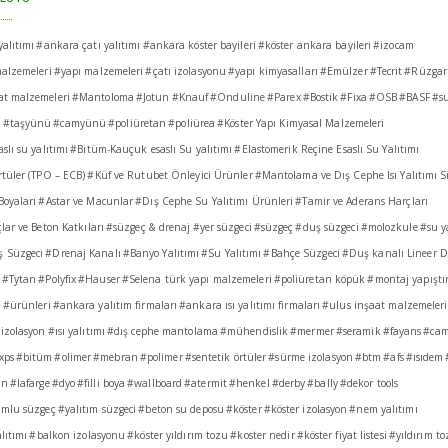
alıtımı
#ankara çatı yalıtımı
#ankara köster bayileri
#köster ankara bayileri
#izocam
alzemeleri
#yapı malzemeleri
#çatı izolasyonu
#yapı kimyasalları
#Emülzer
#Tecrit
#Rüzgarl
at malzemeleri
#Mantoloma
#Jotun
#Knauf
#Onduline
#Parex
#Bostik
#Fixa
#OSB
#BASF
#su
a
#taşyünü
#camyünü
#poliüretan
#poliürea
#Köster Yapı Kimyasal Malzemeleri
slı su yalıtımı
#Bitüm-Kauçuk esaslı Su yalıtımı
#Elastomerik Reçine Esaslı Su Yalıtımı
tüler (TPO – ECB)
#Küf ve Rutubet Önleyici Ürünler
#Mantolama ve Dış Cephe Isı Yalıtımı Si
oyaları
#Astar ve Macunlar
#Dış Cephe Su Yalıtımı Ürünleri
#Tamir ve Aderans Harçları
lar ve Beton Katkıları
#süzgeç & drenaj
#yer süzgeci
#süzgeç
#duş süzgeci
#molozkule
#su y
 Süzgeci
#Drenaj Kanalı
#Banyo Yalıtımı
#Su Yalıtımı
#Bahçe Süzgeci
#Duş kanalı Lineer D
#Tytan
#Polyfix
#Hauser
#Selena türk yapı malzemeleri
#poliüretan köpük
#montaj yapıştır
ı
#ürünleri
#ankara yalıtım firmaları
#ankara ısı yalıtımı firmaları
#ulus inşaat malzemeleri 
izolasyon
#ısı yalıtımı
#dış cephe mantolama
#mühendislik
#mermer
#seramik
#fayans
#ca
xps
#bitüm
#olimer
#mebran
#polimer
#sentetik örtüler
#sürme izolasyon
#btm
#afs
#ısıdem
an
#lafarge
#dyo
#filli boya
#wallboard
#atermit
#henkel
#derby
#bally
#dekor tools
umlu süzgeç
#yalıtım süzgeci
#beton su deposu
#köster
#köster izolasyon
#nem yalıtımı
lıtımı
#balkon izolasyonu
#köster yıldırım tozu
#koster nedir
#köster fiyat listesi
#yıldırım t